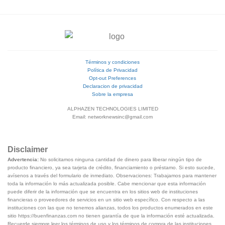
Términos y condiciones
Política de Privacidad
Opt-out Preferences
Declaracion de privacidad
Sobre la empresa
ALPHAZEN TECHNOLOGIES LIMITED
Email:
networknewsinc@gmail.com
Disclaimer
Advertencia:
No solicitamos ninguna cantidad de dinero para liberar ningún tipo de
producto financiero, ya sea tarjeta de crédito, financiamiento o préstamo. Si esto sucede,
avísenos a través del formulario de inmediato. Observaciones: Trabajamos para mantener
toda la información lo más actualizada posible. Cabe mencionar que esta información
puede diferir de la información que se encuentra en los sitios web de instituciones
financieras o proveedores de servicios en un sitio web específico. Con respecto a las
instituciones con las que no tenemos alianzas, todos los productos enumerados en este
sitio https://buenfinanzas.com no tienen garantía de que la información esté actualizada.
Recuerde siempre leer los términos de uso y los términos de compra de las instituciones