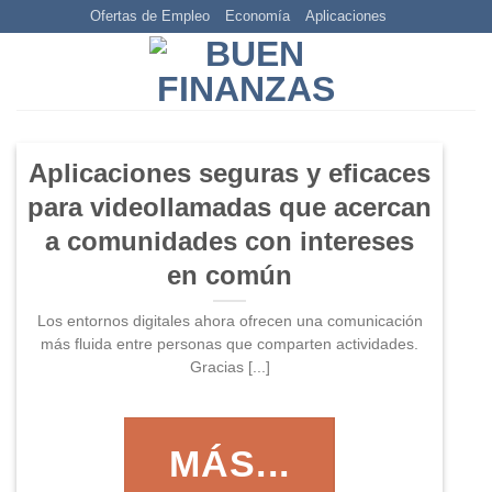
Skip
Ofertas de Empleo
Economía
Aplicaciones
to
content
Aplicaciones seguras y eficaces
para videollamadas que acercan
a comunidades con intereses
en común
Los entornos digitales ahora ofrecen una comunicación
más fluida entre personas que comparten actividades.
Gracias [...]
MÁS...