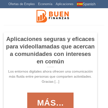
Skip
Spanish
Ofertas de Empleo
Economía
Aplicaciones
▼
to
content
Aplicaciones seguras y eficaces
para videollamadas que acercan
a comunidades con intereses
en común
Los entornos digitales ahora ofrecen una comunicación
más fluida entre personas que comparten actividades.
Gracias [...]
MÁS...