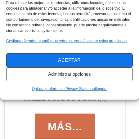
Para ofrecer las mejores experiencias, utilizamos tecnologías como las
cookies para almacenar y/o acceder a la información del dispositivo. El
MÁS...
consentimiento de estas tecnologías nos permitirá procesar datos como el
comportamiento de navegación o las identificaciones únicas en este sitio.
No consentir o retirar el consentimiento, puede afectar negativamente a
ciertas características y funciones.
Gestionar {vendor_count} proveedores
Leer más sobre estos propósitos
Guía práctica: reuniones
virtuales que unen a las
ACEPTAR
personas y refuerzan la
Administrar opciones
comunicación
Opt-out preferences
Privacy Statement
Imprint
La posibilidad de conversar a través de una pantalla ha
simplificado enormemente la forma en [...]
MÁS...